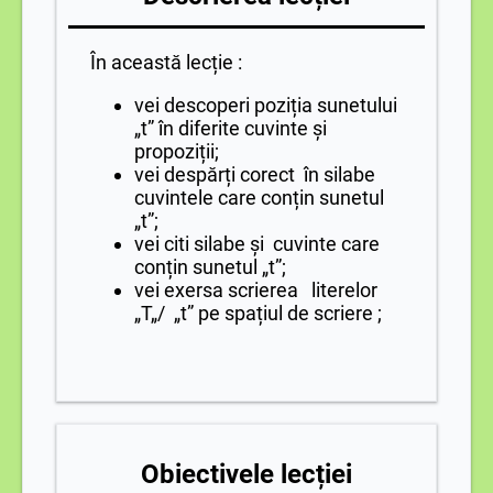
În această lecție :
vei descoperi poziția sunetului
„t” în diferite cuvinte și
propoziții;
vei despărți corect în silabe
cuvintele care conțin sunetul
„t”;
vei citi silabe și cuvinte care
conțin sunetul „t”;
vei exersa scrierea literelor
„T„/ „t” pe spațiul de scriere ;
Obiectivele lecției