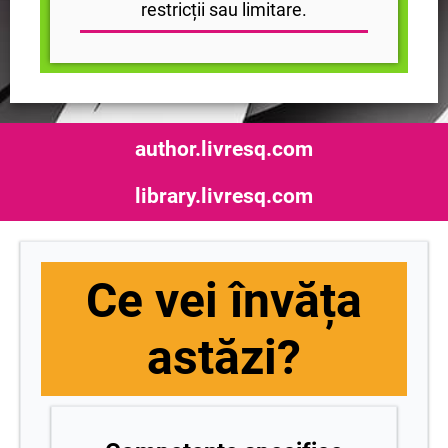
restricții sau limitare.
author.livresq.com
library.livresq.com
Ce vei învăța
astăzi?