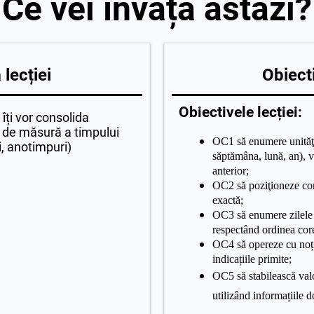
Ce vei învăța astăzi?
lecției
Obiecti
Obiectivele lecției:
 îți vor consolida
e de măsură a timpului
OC1 să enumere unităţi
i, anotimpuri)
săptămâna, lună, an), v
anterior;
OC2 să poziţioneze cor
exactă;
OC3 să enumere zilele s
respectând ordinea cor
OC4 să opereze cu noțiu
indicațiile primite;
OC5
să stabilească va
utilizând informațiile 