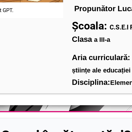
Propunător Luc
t GPT.
Școala:
C.S.E.I
Clasa
a III-a
Aria curriculară
științe ale
educației
Disciplina:
Elemen