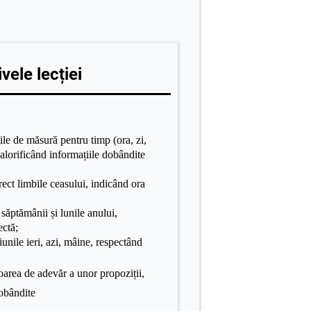
vele lecției
le de măsură pentru timp (ora, zi,
alorificând informațiile dobândite
ect limbile ceasului, indicând ora
ăptămânii și lunile anului,
ectă;
nile ieri, azi, mâine, respectând
loarea de adevăr a unor propoziții,
dobândite