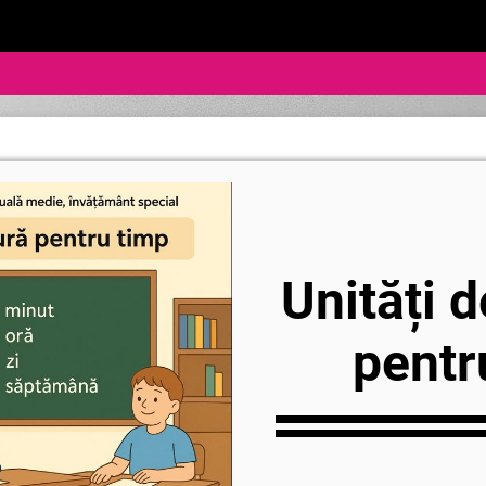
Unități 
pentr