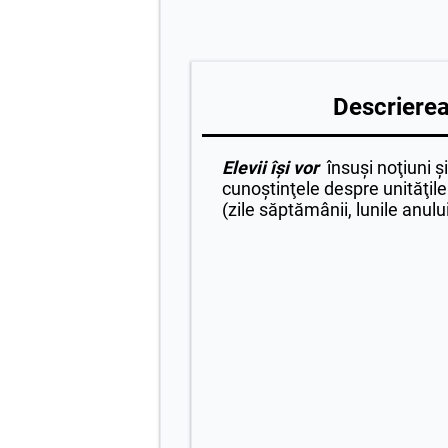
Descrierea 
Elevii își vor
însuşi noţiuni şi
cunoştinţele despre unităţil
(zile săptămânii, lunile anulu