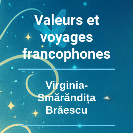
Valeurs et
voyages
francophones
Virginia-
Smărăndița
Brăescu