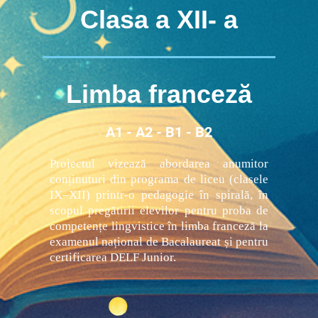
Clasa a
XII- a
Limba franceză
A1 - A2 - B1 - B2
Proiectul vizează abordarea anumitor
conținuturi din programa de liceu (clasele
IX–XII) printr-o pedagogie în spirală, în
scopul pregătirii elevilor pentru proba de
competențe lingvistice în limba franceză la
examenul național de Bacalaureat și pentru
certificarea DELF Junior.