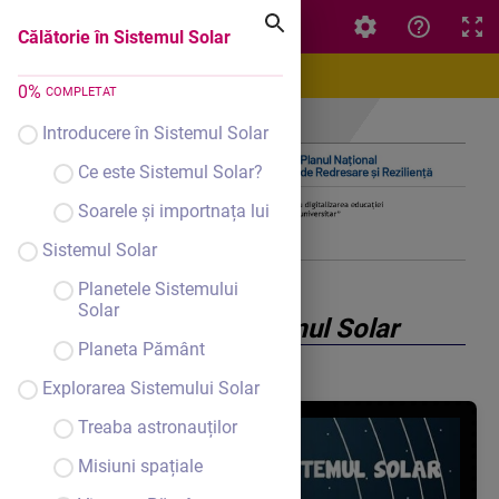
Călătorie în Sistemul Solar
Călătorie în Sistemul Solar
0
%
COMPLETAT
Introducere în Sistemul Solar
Ce este Sistemul Solar?
Soarele și importnața lui
Sistemul Solar
Planetele Sistemului
Solar
Călătorie în Sistemul Solar
Planeta Pământ
Explorarea Sistemului Solar
Treaba astronauților
Misiuni spațiale