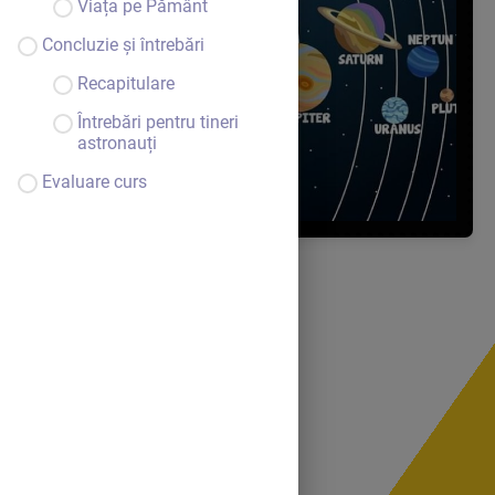
Viața pe Pământ
Concluzie și întrebări
Recapitulare
Întrebări pentru tineri
astronauți
Evaluare curs
Cursant: Coman Ioana
Grupa: 213
Seria VI
Domeniu Științe(DȘ)
Grupa Mare