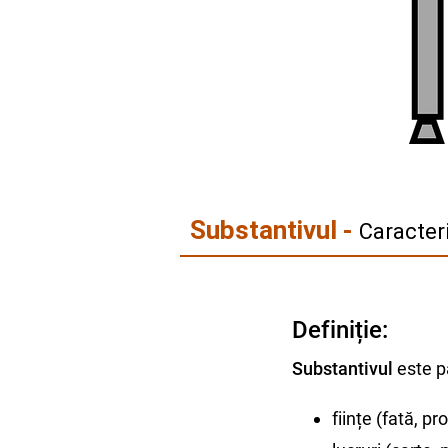
Substantivul -
Caracteri
Definiție:
Substantivul
este p
ființe (fată, pr