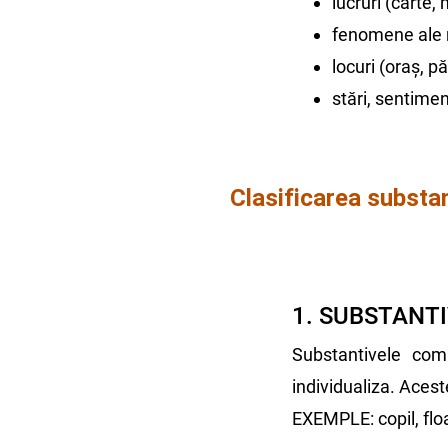
lucruri (carte,
fenomene ale na
locuri (oraș, p
stări, sentimen
Clasificarea substan
1. SUBSTANT
Substantivele com
individualiza. Aces
EXEMPLE: copil, floa