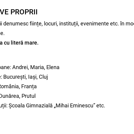
VE PROPRII
i denumesc ființe, locuri, instituții, evenimente etc. în mo
le.
a cu literă mare.
ane: Andrei, Maria, Elena
București, Iași, Cluj
România, Franța
Dunărea, Prutul
uții: Școala Gimnazială „Mihai Eminescu” etc.