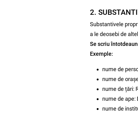
2. SUBSTANTI
Substantivele propri
a le deosebi de alte
Se scriu întotdeaun
Exemple:
nume de perso
nume de orașe: 
nume de țări: 
nume de ape: 
nume de instit