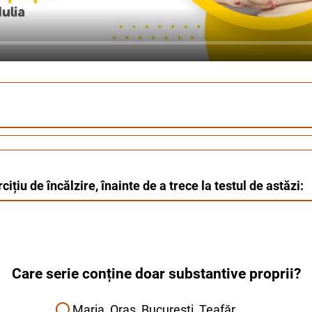
ițiu de încălzire, înainte de a trece la testul de astăzi:
Care serie conține doar substantive proprii?
Maria, Oraș, București, Teafăr