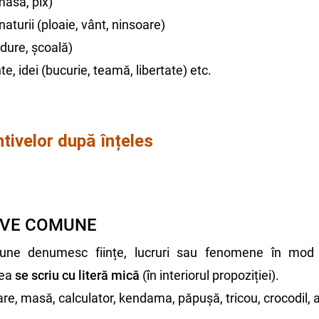
 masă, pix)
turii (ploaie, vânt, ninsoare)
ădure, școală)
te, idei (bucurie, teamă, libertate) etc.
tivelor după înțeles
IVE COMUNE
une denumesc ființe, lucruri sau fenomene în mod 
tea
s
e scriu cu literă mică
(în interiorul propoziției).
re, masă, calculator, kendama, păpușă, tricou, crocodil, a