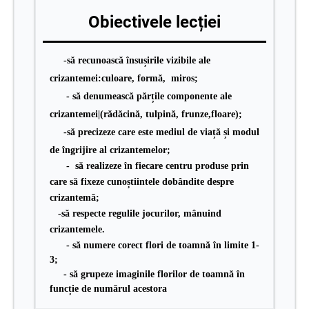
Obiectivele lecției
-s
ă recunoască însușirile vizibile ale
crizantemei:culoare, formă, miros;
- să denumească părțile componente ale
crizantemei|(rădăcină, tulpină, frunze,floare);
-să precizeze care este mediul de viață și modul
de îngrijire al crizantemelor;
- să realizeze în fiecare centru produse prin
care să fixeze cunoștiintele dobândite despre
crizantem
ă
;
-să respecte regulile jocurilor, mânuind
crizantemele.
- să numere corect flori de toamnă în limite 1-
3;
- să grupeze imaginile florilor de toamnă în
funcție de numărul acestora