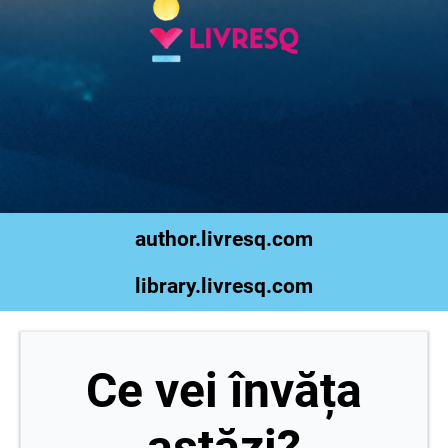
author.livresq.com
library.livresq.com
Ce vei învăța
astăzi?