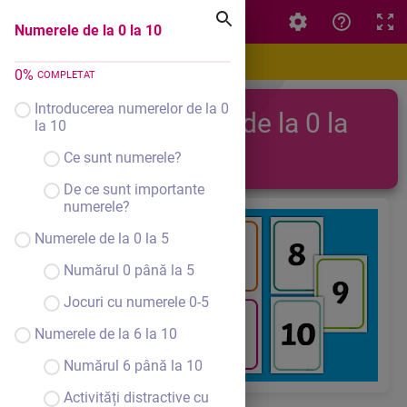
Numerele de la 0 la 10
Numerele de la 0 la 10
0
%
COMPLETAT
Introducerea numerelor de la 0
Numerele de la 0 la
la 10
10
Ce sunt numerele?
De ce sunt importante
numerele?
Numerele de la 0 la 5
Numărul 0 până la 5
Jocuri cu numerele 0-5
Numerele de la 6 la 10
Numărul 6 până la 10
Activități distractive cu