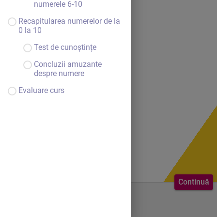
numerele 6-10
Recapitularea numerelor de la
0 la 10
Test de cunoștințe
Concluzii amuzante
despre numere
Evaluare curs
Continuă
Bine ai venit.