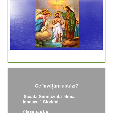
Ce învățăm astăzi?
Școala Gimnazială" Buică
Ionescu "-Glodeni
Clasa a-VI-a