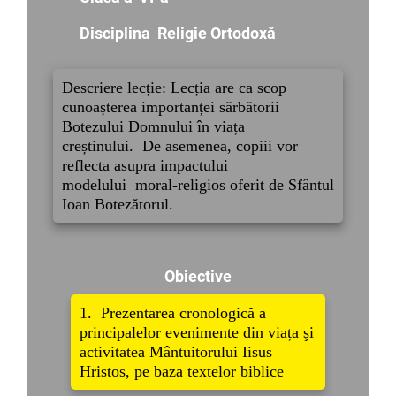
Disciplina Religie Ortodoxă
Descriere lecție: Lecția are ca scop
cunoașterea importanței sărbătorii
Botezului Domnului în viața
creștinului. De asemenea, copiii vor
reflecta asupra impactului
modelului moral-religios oferit de Sfântul
Ioan Botezătorul.
Obiective
1. Prezentarea cronologică a
principalelor evenimente din viața şi
activitatea Mântuitorului Iisus
Hristos, pe baza textelor biblice