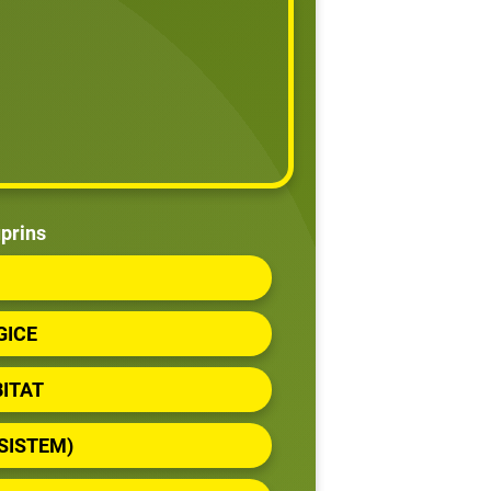
prins
GICE
BITAT
OSISTEM)