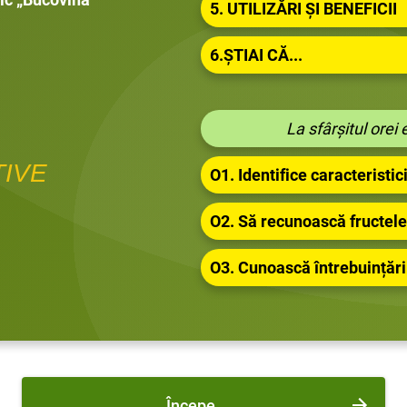
5. UTILIZĂRI ȘI BENEFICII
6.ȘTIAI CĂ...
La sfârșitul orei e
TIVE
O1. Identifice caracteristic
O2. Să recunoască fructele
O3. Cunoască întrebuințări
Începe