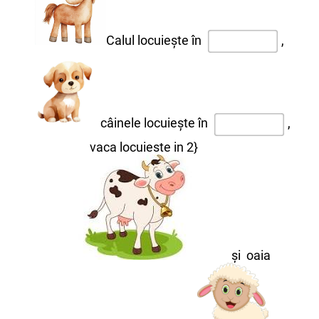
Calul locuiește în
,
câinele locuiește în
,
vaca locuieste in 2}
și oaia