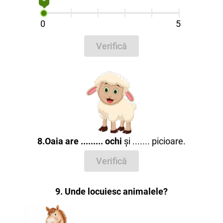
0
5
Verifică
8.Oaia are ......... ochi
și ....... picioare.
Verifică
9. Unde locuiesc animalele?