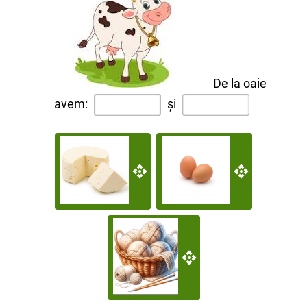
De la oaie
avem:
și