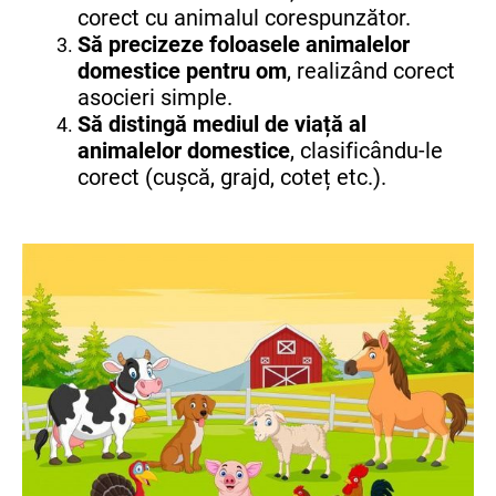
corect cu animalul corespunzător.
Să precizeze foloasele animalelor
domestice pentru om
, realizând corect
asocieri simple.
Să distingă mediul de viață al
animalelor domestice
, clasificându-le
corect (cușcă, grajd, coteț etc.).