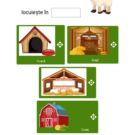
locuiește în
Grajd
Cușcă
Coteț