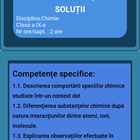
SOLUȚII
Disciplina:Chimie
Clasa a IX-a
Nr ore/sapt. : 2 ore
Competențe specifice:
1.1. Descrierea comportării speciilor chimice
studiate într-un context dat
1.2. Diferenţierea substanţelor chimice după
natura interacţiunilor dintre atomi, ioni,
molecule.
1.3. Explicarea observaţiilor efectuate în