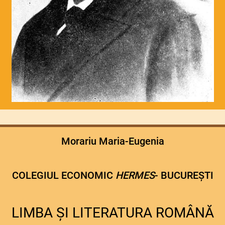
Morariu Maria-Eugenia
COLEGIUL ECONOMIC
HERMES
- BUCUREȘTI
LIMBA ȘI LITERATURA ROMÂNĂ