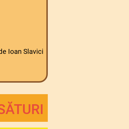
de Ioan Slavici
ĂSĂTURI