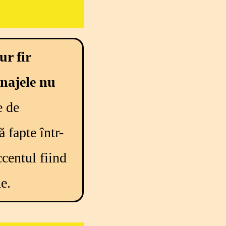
gur
fir
najele
nu
e
de
ă
fapte
într
-
ccentul
fiind
ne
.