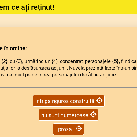
em ce ați reținut!
 în ordine:
{5}
 {2}
, cu {3}, urmărind un {4}
, concentrat; personajele
, fiind c
buţia lor la desfăşurarea acţiunii. Nuvela prezintă fapte într-un sin
pus mai mult pe definirea personajului decât pe acţiune.
intriga riguros construită
nu sunt numeroase
proza