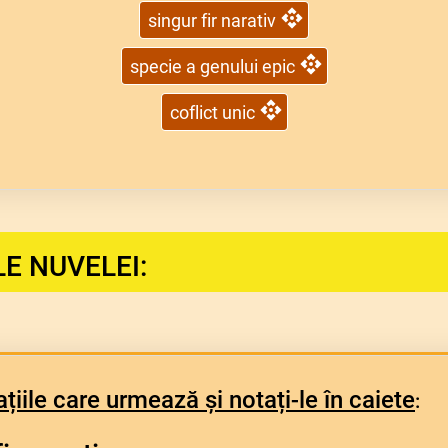
singur fir narativ
specie a genului epic
coflict unic
E NUVELEI:
ațiile care urmează și notați-le în caiete
: