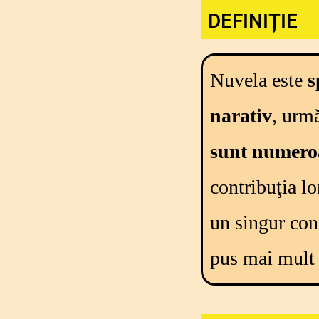
DEFINIȚIE
Nuvela
este
s
narativ
,
urmă
sunt
numero
contribuţia
lo
un
singur
conf
pus
mai
mult