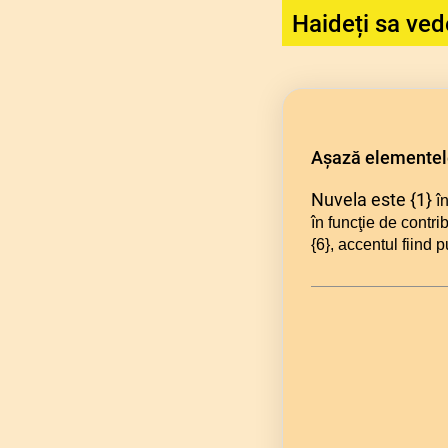
Haideți sa ved
Așază elementele
Nuvela este {1}
în
în funcţie de contri
{6}
, accentul fiind 