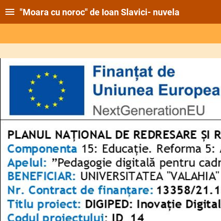
"Moara cu noroc" de Ioan Slavici- nuvela