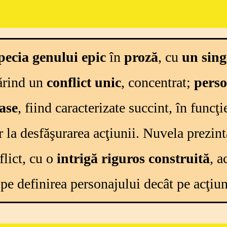
pecia
genului
epic
în
proză
, cu
un
sin
rind
un
conflict
unic
,
concentrat
;
perso
ase
,
fiind
caracterizate
succint
,
în
funcţi
r la
desfăşurarea
acţiunii
.
Nuvela
prezint
lict, cu o
intrigă
riguros
construită
,
a
pe
definirea
personajului
decât
pe
acţiu