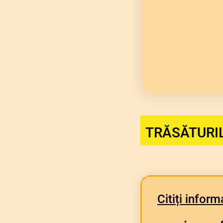
TRĂSĂTURIL
Citiți inform