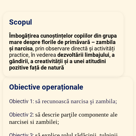
Scopul
Îmbogățirea cunoștințelor copiilor din grupa
mare despre florile de primăvară – zambila
și narcisa
, prin observare directă și activități
practice, în vederea
dezvoltării limbajului, a
gândirii, a creativității și a unei atitudini
pozitive față de natură
Obiective operaționale
să recunoască narcisa şi zambila;
Obiectiv 1:
să descrie parţile componente ale
Obiectiv 2:
narcisei si zambilei;
să explice rolul rădăcinii, tulpinii,
Obiectiv 3: