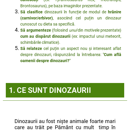
Brontosaurus), pe baza imaginilor prezentate.
Să clasifice
dinozaurii în funcție de modul de
hrănire
(carnivor/erbivor)
, asociind cel puțin un dinozaur
cunoscut cu dieta sa specifică.
Să argumenteze
(folosind
unul
din motivele prezentate)
cum au dispărut dinozaurii
(ex: impactul unui meteorit,
schimbările climatice).
Să relateze
cel puțin un aspect nou și interesant aflat
despre dinozauri, răspunzând la întrebarea: "
Cum află
oamenii despre dinozauri?
"
1. CE SUNT DINOZAURII
Dinozaurii au fost niște animale foarte mari
care au trăit pe Pământ cu mult timp în