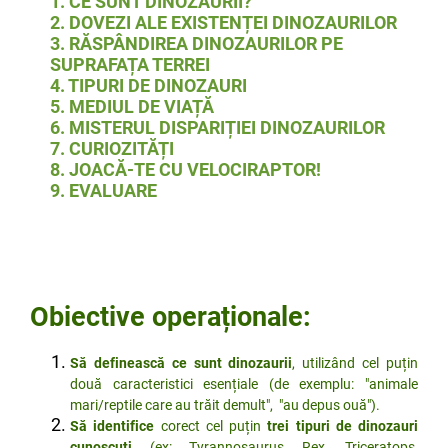
1. CE SUNT DINOZAURII?
2. DOVEZI ALE EXISTENȚEI DINOZAURILOR
3. RĂSPÂNDIREA DINOZAURILOR PE
SUPRAFAȚA TERREI
4. TIPURI DE DINOZAURI
5. MEDIUL DE VIAȚĂ
6. MISTERUL DISPARIȚIEI DINOZAURILOR
7. CURIOZITĂȚI
8. JOACĂ-TE CU VELOCIRAPTOR!
9. EVALUARE
Obiective operaționale:
Să definească
ce sunt dinozaurii
, utilizând cel puțin
două caracteristici esențiale (de exemplu: "animale
mari/reptile care au trăit demult", "au depus ouă").
Să identifice
corect cel puțin
trei tipuri de dinozauri
cunoscuți
(ex: Tyrannosaurus Rex, Triceratops,