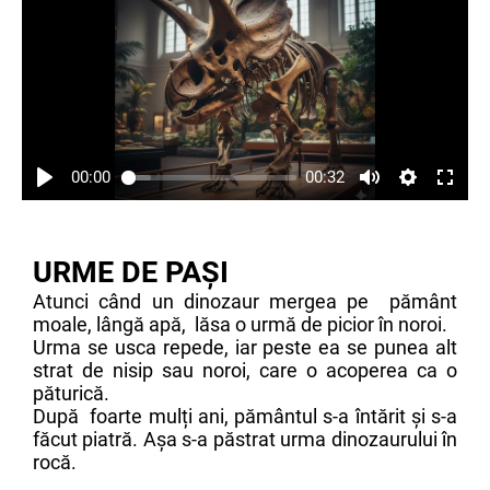
00:00
00:32
URME DE PAȘI
Atunci când un dinozaur mergea pe pământ
moale, lângă apă, lăsa o urmă de picior în noroi.
Urma se usca repede, iar peste ea se punea alt
strat de nisip sau noroi, care o acoperea ca o
păturică.
După foarte mulți ani, pământul s-a întărit și s-a
făcut piatră. Așa s-a păstrat urma dinozaurului în
rocă.