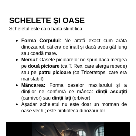
SCHELETE ȘI OASE
Scheletul este ca o hartă științifică:
Forma Corpului:
Ne arată exact cum arăta
dinozaurul, cât era de înalt și dacă avea gât lung
sau coadă mare.
Mersul:
Oasele picioarelor ne spun dacă mergea
pe
două picioare
(ca T. Rex, care alerga repede)
sau pe
patru picioare
(ca Triceratops, care era
mai stabil).
Mâncarea:
Forma oaselor maxilarului și a
dinților ne confirmă ce mânca:
dinții ascuțiți
(carnivor) sau
dinții lați
(erbivor)
Așadar, scheletul nu este doar un morman de
oase vechi; este biblioteca dinozaurilor.