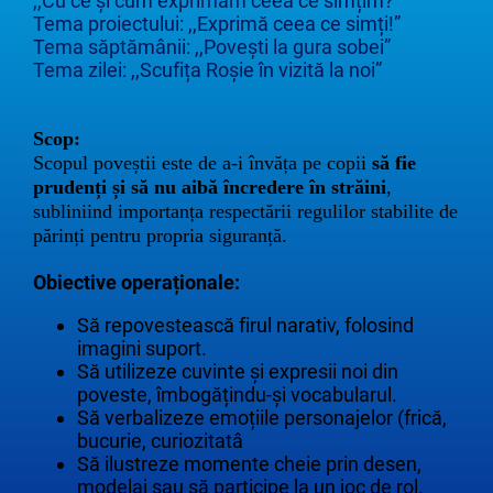
,,Cu ce și cum exprimăm ceea ce simțim?”
Tema proiectului: ,,Exprimă ceea ce simți!”
Tema săptămânii: ,,Povești la gura sobei”
Tema zilei: ,,Scufița Roșie în vizită la noi”
Scop:
Scopul poveștii este de a-i învăța pe copii
s
ă fie
prudenți și să nu aibă încredere în străini
,
subliniind importanța respectării regulilor stabilite de
părinți pentru propria siguranță.
Obiective operaționale:
Să repovestească firul narativ, folosind
imagini suport.
Să utilizeze cuvinte și expresii noi din
poveste, îmbogățindu-și vocabularul.
Să verbalizeze emoțiile personajelor (frică,
bucurie, curiozitatâ
Să ilustreze momente cheie prin desen,
modelaj sau să participe la un joc de rol.