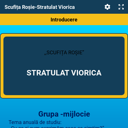
Scufița Roșie-Stratulat Viorica
Introducere
,,SCUFIȚA ROȘIE”
STRATULAT VIORICA
Grupa -mijlocie
Tema anuală de studiu: