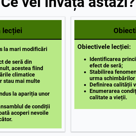
Ce vei învăța astăzi?
lecției
Obiecti
Obiectivele lecției:
s la mari modificări
Identificarea princ
ct de seră din
efect de seră;
ult, acestea fiind
Stabilirea fenomen
rile climatice
urma schimbărilor 
or stau mai multe
Definirea calității v
Enumerarea condiți
ndus la apariția unor
calitate a vieții.
 ansamblul de condiții
oată acoperi nevoile
cător.