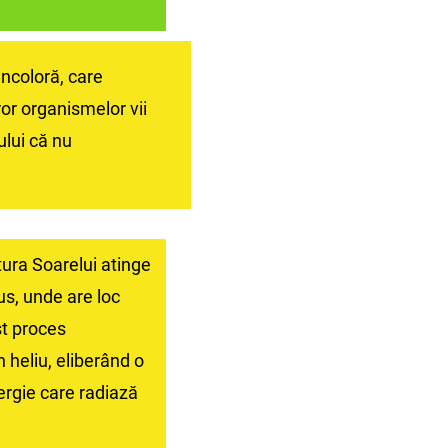
incoloră, care
ror organismelor vii
ului că nu
tura Soarelui atinge
us, unde are loc
st proces
 heliu, eliberând o
rgie care radiază