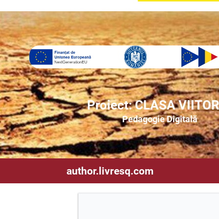
Proiect: CLASA VIITO
Pedagogie Digitală
author.livresq.com