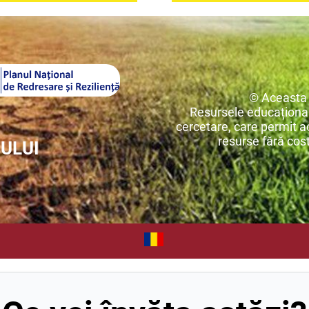
© Aceasta 
Resursele educațional
cercetare, care permit ac
resurse fără costu
RULUI