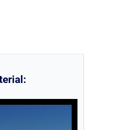
erial: