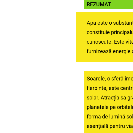
REZUMAT
Apa este o substanț
constituie principal
cunoscute. Este vita
furnizează energie a
Soarele, o sferă i
fierbinte, este cent
solar. Atracția sa g
planetele pe orbitele
formă de lumină sol
esențială pentru vi