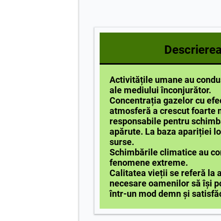
Descrierea 
Activitățile umane au condu
ale mediului înconjurător.
Concentrația gazelor cu efe
atmosferă a crescut foarte m
responsabile pentru schimbă
apărute. La baza apariției l
surse.
Schimbările climatice au co
fenomene extreme.
Calitatea vieții se referă la
necesare oamenilor să își p
într-un mod demn și satisfă