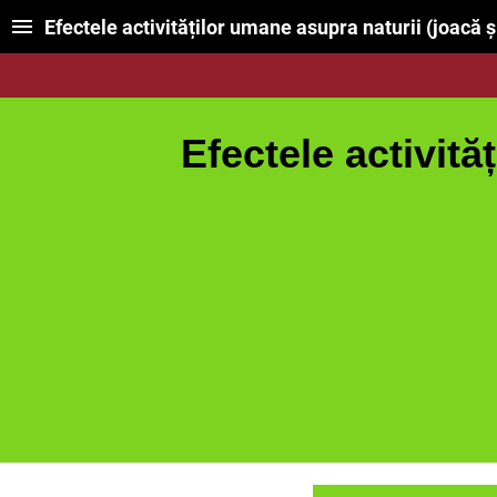
Efectele activităților umane asupra naturii (joacă ș
Efectele activităț