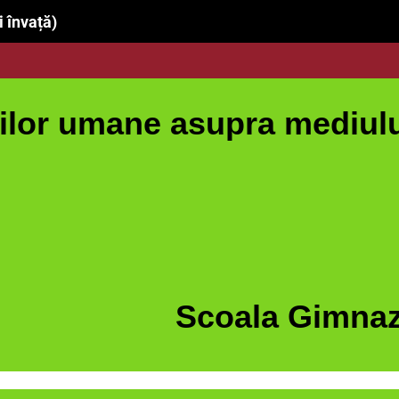
i învață)
ilor umane asupra mediului 
Scoala Gimnaz