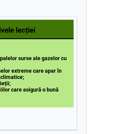
vele lecției
ipalelor surse ale gazelor cu
elor extreme care apar în
climatice;
ieții;
ilor care asigură o bună