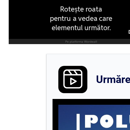
Urmăreș