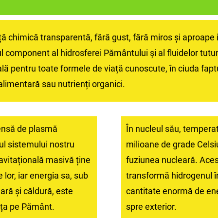
ă chimică transparentă, fără gust, fără miros și aproape 
ul component al hidrosferei Pământului și al fluidelor tutu
lă pentru toate formele de viață cunoscute, în ciuda fapt
limentară sau nutrienți organici.
mensă de plasmă
În nucleul său, tempera
rul sistemului nostru
milioane de grade Celsi
ravitațională masivă ține
fuziunea nucleară. Ace
 lor, iar energia sa, sub
transformă hidrogenul în
ară și căldură, este
cantitate enormă de ene
ața pe Pământ.
spre exterior.