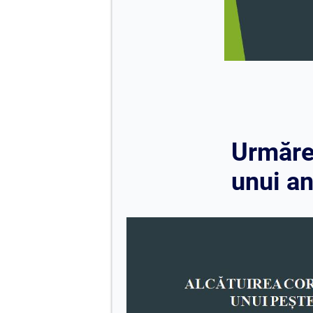
Urmăreș
unui a