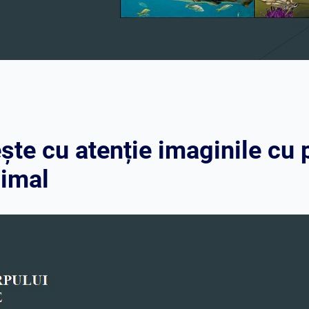
te cu atenție imaginile cu p
nimal