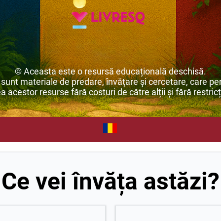
© Aceasta este o resursă educațională deschisă.
unt materiale de predare, învățare și cercetare, care per
ea acestor resurse fără costuri de către alții și fără restricț
Ce vei învăța astăzi?