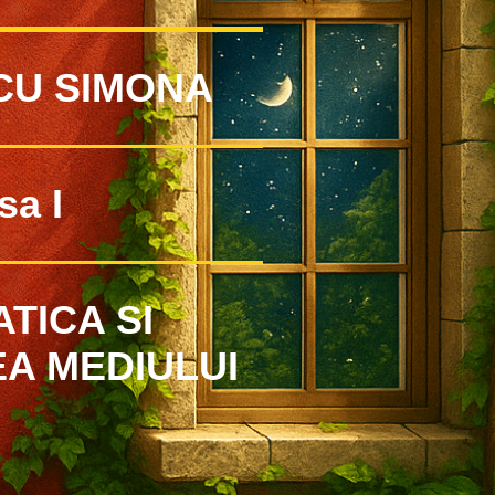
CU SIMONA
sa I
TICA SI
A MEDIULUI