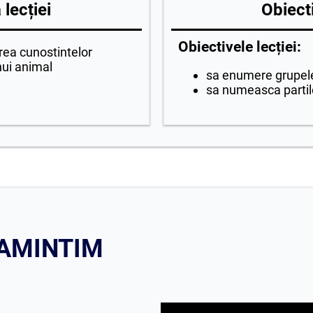
lecției
Obiecti
Obiectivele lecției:
rea cunostintelor
nui animal
sa enumere grupel
sa numeasca partil
 AMINTIM