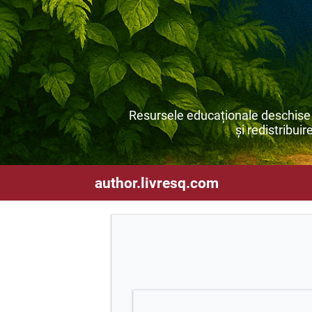
Resursele educaționale deschise s
și redistribuir
author.livresq.com