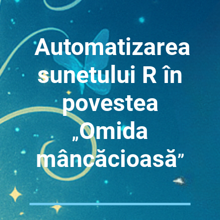
Automatizarea
sunetului R în
povestea
Omida
„
mâncăcioasă
”