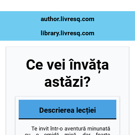
author.livresq.com
library.livresq.com
Ce vei învăța
astăzi?
Descrierea lecției
Te invit într-o aventură minunată
cu o omidă mică, dar foarte