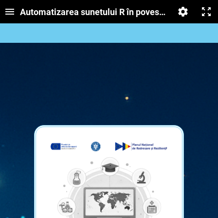
Automatizarea sunetului R în povestea „Omida m