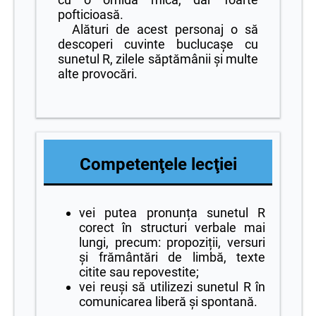
pofticioasă.
Alături de acest personaj o să
descoperi cuvinte buclucaşe cu
sunetul R, zilele săptămânii şi multe
alte provocări.
Competenţele lecţiei
vei putea pronunța sunetul R
corect în structuri verbale mai
lungi, precum: propoziții, versuri
și frământări de limbă, t
exte
citite sau repovestite;
vei reuşi să utilizezi sunetul R în
comunicarea liberă şi spontană.