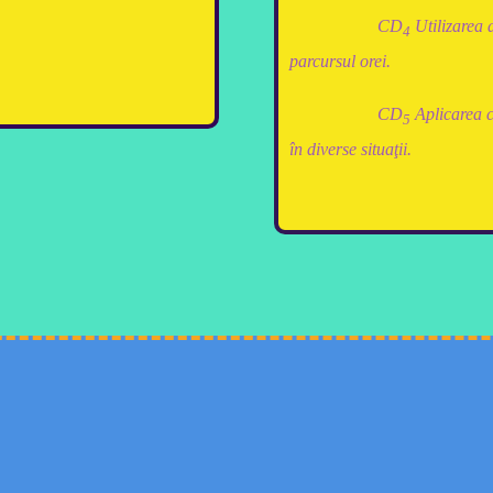
CD
Utilizarea 
4
parcursul orei.
CD
Aplicarea c
5
în diverse situaţii.