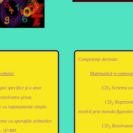
Competențe derivate:
ediului:
Matematică şi explora
giei specifice şi a unor
CD
Scrierea co
1
rezolvarea şi/sau
CD
Reprezent
2
 cu raţionamente simple.
rezolvă prin metoda figurativ
eme cu operaţiile aritmetice
CD
Rezolvarea 
3
 - 10 000.