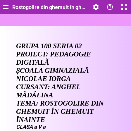
Rostogolire din ghemuit în ghemuit înainte
GRUPA 100 SERIA 02
PROIECT: PEDAGOGIE
DIGITALĂ
ȘCOALA GIMNAZIALĂ
NICOLAE IORGA
CURSANT: ANGHEL
MĂDĂLINA
TEMA: ROSTOGOLIRE DIN
GHEMUIT ÎN GHEMUIT
ÎNAINTE
CLASA a V a