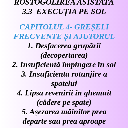
ROSTOGOLIREA ASISTATĂ
3.3 EXECUȚIA PE SOL
CAPITOLUL 4- GREȘELI
FRECVENTE ȘI AJUTORUL
1. Desfacerea grupării
(decopertarea)
2.
Insuficientă împingere în sol
3.
Insuficienta rotunjire a
spatelui
4. Lipsa revenirii în ghemuit
(cădere pe spate)
5. Așezarea mâinilor prea
departe sau prea aproape