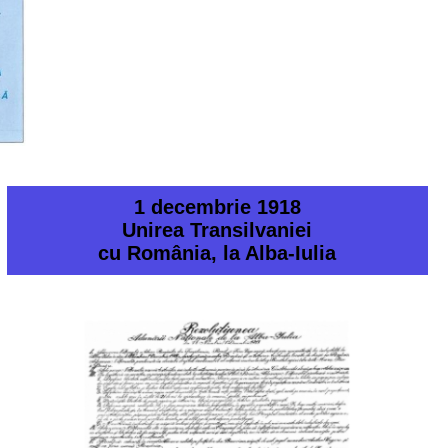
1 decembrie 1918
Unirea Transilvaniei
cu România, la Alba-Iulia