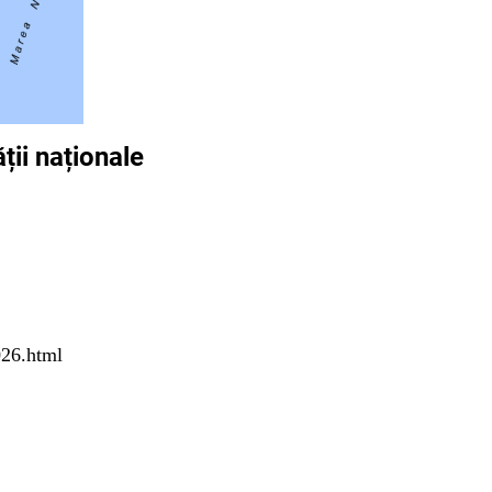
ții naționale
026.html