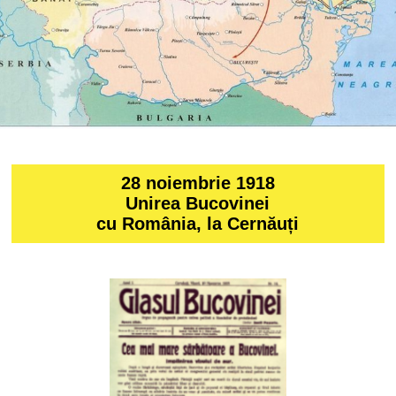
28 noiembrie 1918
Unirea Bucovinei
cu România, la Cernăuți