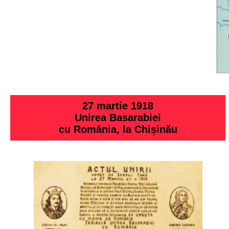
27 martie 1918
Unirea Basarabiei
cu România, la Chișinău