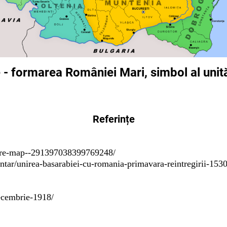
- formarea României Mari, simbol al unită
Referințe
ire-map--291397038399769248/
tar/unirea-basarabiei-cu-romania-primavara-reintregirii-153
cembrie-1918/