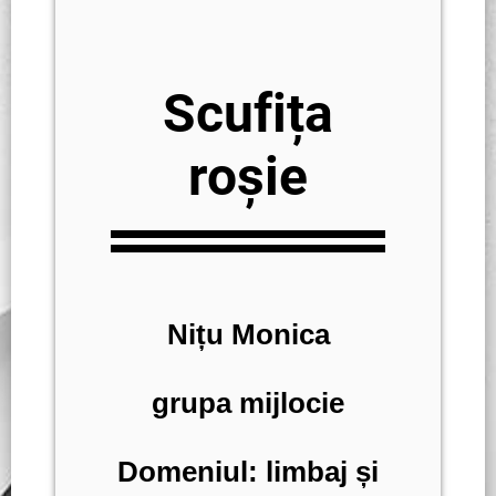
Scufița
roșie
Nițu Monica
grupa mijlocie
Domeniul: limbaj și