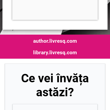
author.livresq.com
library.livresq.com
Ce vei învăța
astăzi?