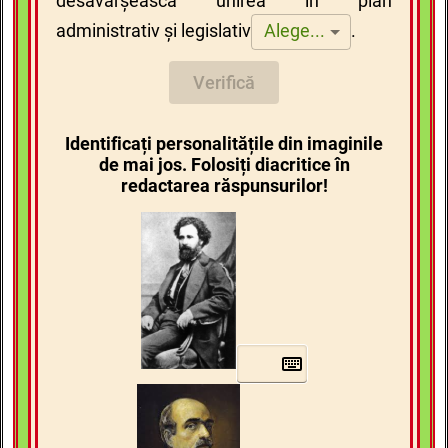
desăvârșească unirea în plan
administrativ și legislativ
.
Alege...
Verifică
Identificați personalitățile din imaginile
de mai jos. Folosiți diacritice în
redactarea răspunsurilor!