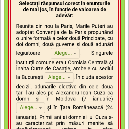
Selectați răspunsul corect în
enunțurile
de mai jos,
în funcție de valoarea de
adevăr:
Reunite din nou la Paris, Marile Puteri au
adoptat Convenția de la Paris propunând
o unire formală a celor două Principate, cu
doi domni, două guverne și două adunări
legiuitoare
.
Singurele
Alege...
instituții comune erau Comisia Centrală și
Înalta Curte de Casație, ambele cu sediul
la București
.
În ciuda acestor
Alege...
decizii, adunările elective din cele două
țări l-au ales pe Alexandru Ioan Cuza ca
domn și în Moldova (7 ianuarie)
și în Țara Românească (24
Alege...
ianuarie). Primii ani ai domniei lui Cuza s-
au caracterizat prin măsuri menite să