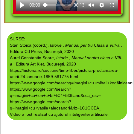
00:00
00:13
SURSE:
Stan Stoica (coord.),
Istorie
,
Manual pentru Clasa a VIII-a
,
Editura Cd Press, Bucureşti, 2020
Aurel Constantin Soare,
Istorie
,
Manual pentru clasa a VIII-
a
, Editura Art Klet, Bucureşti, 2020
https://historia.ro/sectiune/timp-liber/pictura-proclamarea-
unirii-24-ianuarie-1859-581775.html
https://www.google.com/searchq=imagini+cu+mihail+kogălnice
https://www.google.com/search?
q=imagini+cu+ion+c+br%C4%83tianu&sca_esv=
https://www.google.com/search?
q=imagini+cu+vasile+alecsandri&rlz=1C1GCEA_
Video a fost realizat cu ajutorul inteligenței artificiale