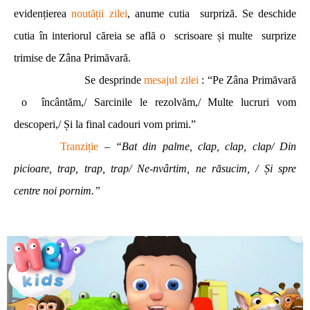
evidențierea
noutății zilei
, anume cutia surpriză. Se deschide
cutia în interiorul căreia se află o scrisoare și multe surprize
trimise de Zâna Primăvară.
Se desprinde
mesajul zilei
: “Pe Zâna Primăvară
o încântăm,/ Sarcinile le rezolvăm,/ Multe lucruri vom
descoperi,/ Și la final cadouri vom primi.”
Tranziție
–
“Bat din palme, clap, clap, clap/ Din
picioare, trap, trap, trap/ Ne-nvârtim, ne răsucim, / Și spre
centre noi pornim.”