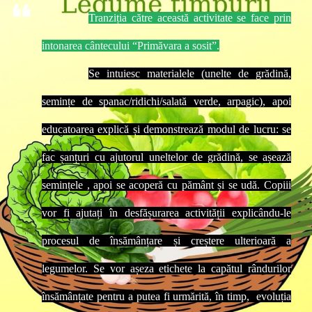
Tranziția către această activitate se face prin
intonarea cântecului “Primăvara a sosit”.
Se intuiesc materialele (unelte de grădină,
semințe de spanac/ridichi/salată verde, arpagic), apoi
educatoarea explică și demonstrează modul de lucru: se
fac șanțuri cu ajutorul uneltelor de grădină, se așează
semințele , apoi se acoperă cu pământ și se udă. Copiii
vor fi ajutați în desfășurarea activității explicându-le
procesul de însămânțare și creștere ulterioară a
legumelor. Se vor așeza etichete la capătul rândurilor
însămânțate pentru a putea fi urmărită, în timp, evoluția