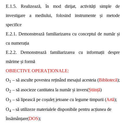
E.1.5. Realizează, în mod dirijat, activități simple de
investigare a mediului, folosind instrumente și metode
specifice
E.2.1. Demonstrează familiarizarea cu conceptul de număr și
cu numerația
E.2.2. Demonstrează familiarizarea cu informații despre
mărime și formă
OBIECTIVE OPERAȚIONALE:
O
– să
asculte povestea reținând mesajul acesteia (
Bibliotecă
);
1
O
– să asocieze cantitatea la număr și invers(
Știință
)
2
O
– să
lipească pe coșuleț jetoane cu legume timpurii (
Artă
)
;
3
O
–
să utilizeze materialele disponibile pentru acțiunea de
4
însămânțare(
DOS
);