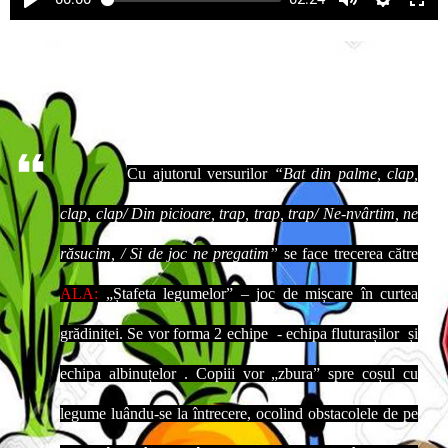
Cu ajutorul versurilor
“Bat din palme, clap,
clap, clap/ Din picioare, trap, trap, trap/ Ne-nvârtim, ne
răsucim, / Si de joc ne pregatim”
se face trecerea către
ALA:
„Ștafeta legumelor” – joc de mișcare în curtea
grădiniței. Se vor forma 2 echipe - echipa fluturașilor și
echipa albinuțelor . Copiii vor „zbura” spre coșul cu
legume luându-se la întrecere, ocolind obstacolele de pe