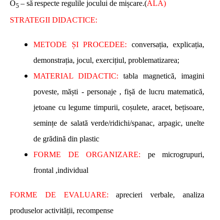
O
–
să
respecte regulile jocului de mișcare.(
ALA)
5
STRATEGII DIDACTICE:
METODE ȘI PROCEDEE:
conversația, explicația,
demonstrația, jocul, exercițiul, problematizarea;
MATERIAL DIDACTIC:
tabla magnetică, imagini
poveste, măști - personaje , fișă de lucru matematică,
jetoane cu legume timpurii, coșulete, aracet, bețisoare,
semințe de salată verde/ridichi/spanac, arpagic, unelte
de grădină din plastic
FORME DE ORGANIZARE:
pe microgrupuri,
frontal ,individual
FORME DE EVALUARE:
aprecieri verbale, analiza
produselor activității, recompense