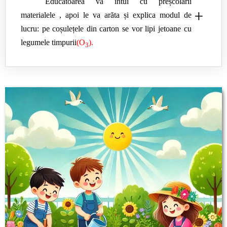
Educatoarea va intui cu preșcolarii
+
materialele , apoi le va arăta și explica modul de
lucru: pe coșulețele din carton se vor lipi jetoane cu
legumele timpurii
(O
).
3