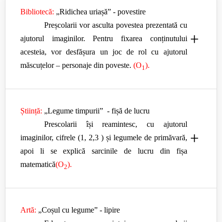
Bibliotecă:
„Ridichea uriașă” - povestire
Preșcolarii vor asculta povestea prezentată cu
+
ajutorul imaginilor. Pentru fixarea conținutului
acesteia, vor desfășura un joc de rol cu ajutorul
măscuțelor – personaje din poveste.
(O
).
1
Știință:
„Legume timpurii” - fișă de lucru
Prescolarii își reamintesc, cu ajutorul
+
imaginilor, cifrele (1, 2,3 ) și legumele de primăvară,
apoi li se explică sarcinile de lucru din fișa
matematică
(O
).
2
Artă:
„Coșul cu legume” - lipire