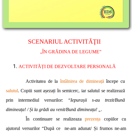
SCENARIUL ACTIVITĂŢII
„ÎN GRĂDINA DE LEGUME”
ACTIVITĂȚI DE DEZVOLTARE PERSONALĂ
Activitatea de la
întâlnirea de dimineață
începe cu
salutul
. Copiii sunt așezați în semicerc, iar salutul se realizează
prin intermediul versurilor: “
Iepurașii s-au trezit/Bună
dimineața! /
Și la grădi au venit
/Bună dimineața! „.
În continuare se realizeaza
prezența
copiilor cu
ajutorul versurilor “După ce ne-am adunat/ Și frumos ne-am