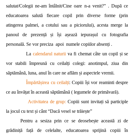
salutat/Colegii ne-am întâlnit/Cine oare n-a venit?” . După ce
educatoarea salută fiecare copil prin diverse forme (prin
atingerea palmei, a cotului sau a piciorului), acesta merge la
panoul de prezență și își așează iepurașul cu fotografia
personală. Se vor preciza apoi numele copiilor absenți .
La
calendarul naturii
va fi chemat câte un copil și se
vor stabili împreună cu ceilalți colegi: anotimpul, ziua din
săptămână, luna, anul în care ne aflăm și aspectele vremii.
Împărtășirea cu ceilalți
: Copiii își vor reaminti despre
ce au învățat în această săptămână ( legumele de primăvară).
Activitatea de grup:
Copiii sunt invitați să participle
la jocul cu text și cânt “Dacă vesel se trăiește”
Pentru a sesiza prin ce se deosebește această zi de
grădiniță față de celelalte, educatoarea sprijină copiii în