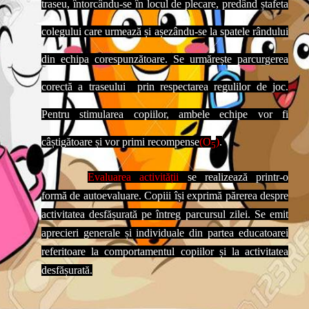
traseu, întorcându-se în locul de plecare, predând ștafeta
colegului care urmează și așezându-se la spatele rândului
din echipa corespunzătoare. Se urmărește parcurgerea
corectă a traseului prin respectarea regulilor de joc.
Pentru stimularea copiilor, ambele echipe vor fi
câștigătoare și vor primi recompense
(O
)
.
5
Evaluarea activității
se realizează printr-o
formă de autoevaluare. Copiii își exprimă părerea despre
activitatea desfășurată pe întreg parcursul zilei. Se emit
aprecieri generale și individuale din partea educatoarei
referitoare la comportamentul copiilor și la activitatea
desfășurată.