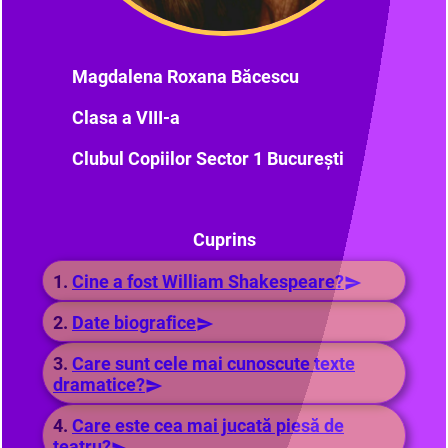
Magdalena Roxana Băcescu
Clasa a VIII-a
Clubul Copiilor Sector 1 București
Cuprins
1.
Cine a fost William Shakespeare?
2.
Date biografice
3.
Care sunt cele mai cunoscute texte
dramatice?
4.
Care este cea mai jucată piesă de
teatru?