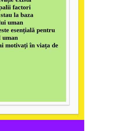
alii factori
 stau la baza
lui uman
este esențială pentru
l uman
 motivați în viața de