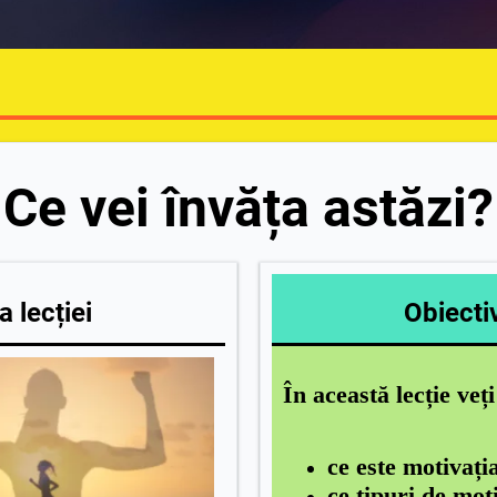
Ce vei învăța astăzi?
 lecției
Obiectiv
În această lecție veț
ce este motivați
ce tipuri de moti