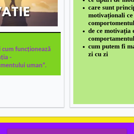
care sunt princip
motivaționali ce
comportomentu
de ce motivația 
comportamentu
cum putem fi mai
i cum funcționează
zi cu zi
ția -
mentului uman”.