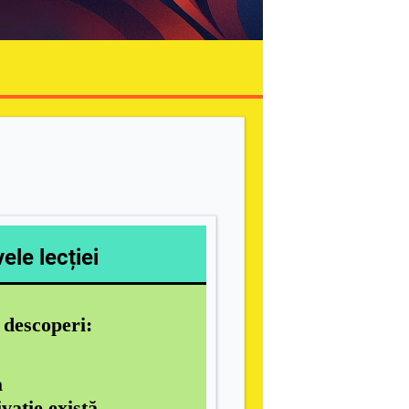
ele lecției
i descoperi:
a
vație există