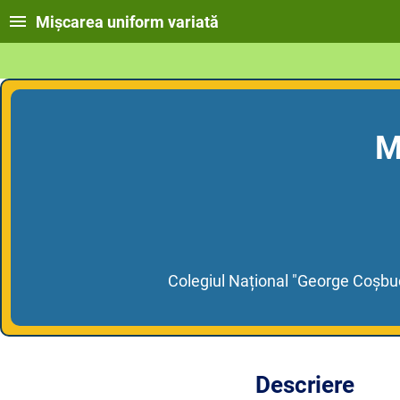
Mișcarea uniform variată
M
Colegiul Național "George Coșbu
Descriere