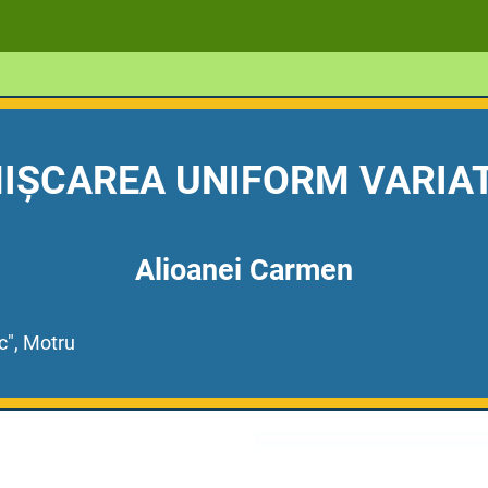
IȘCAREA UNIFORM VARIA
Alioanei Carmen
c", Motru