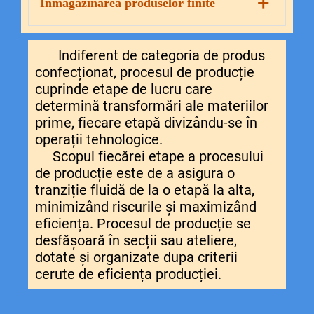
+
Înmagazinarea produselor finite
• călcarea finală
• controlul tehnic de calitate
• etichetare, ambalare, transport
Indiferent de categoria de produs
• înmagazinarea produselor finite
confecționat, procesul de producție
cuprinde etape de lucru care
determină transformări ale materiilor
prime, fiecare etapă divizându-se în
operații tehnologice.
Scopul fiecărei etape a procesului
de producție este de a asigura o
tranziție fluidă de la o etapă la alta,
minimizând riscurile și maximizând
eficiența. Procesul de producție se
desfășoară în secții sau ateliere,
dotate și organizate dupa criterii
cerute de eficiența producției.