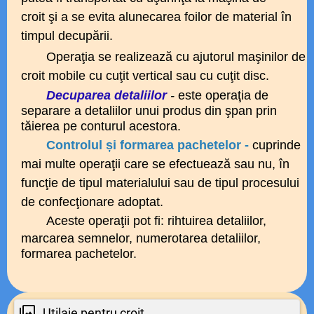
croit şi a se evita alunecarea foilor de material în
timpul decupării.
Operaţia se realizează cu ajutorul
maşinilor
de
croit mobile
cu cuţit vertical
sau cu cuţit disc.
Decuparea detaliilor
-
este operaţia de
separare a detaliilor unui produs din şpan prin
tăierea pe conturul acestora.
Controlul și formarea pachetelor -
cuprinde
mai multe operaţii care se efectuează sau
nu, în
funcţie de tipul materialului sau de tipul procesului
de confecţionare adoptat.
Aceste operaţii pot fi: r
ihtuirea detaliilor,
m
arcarea semnelor, n
umerotarea detaliilor,
f
ormarea pachetelor.
Utilaje pentru croit