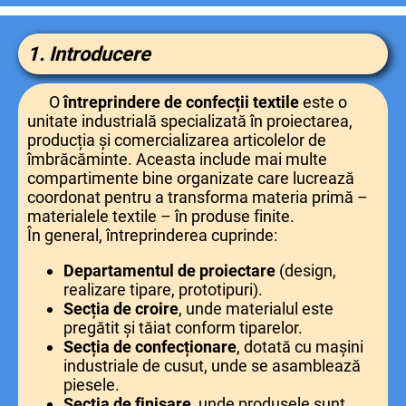
1. Introducere
O
întreprindere de confecții textile
este o
unitate industrială specializată în proiectarea,
producția și comercializarea articolelor de
îmbrăcăminte. Aceasta include mai multe
compartimente bine organizate care lucrează
coordonat pentru a transforma materia primă –
materialele textile – în produse finite.
În general, întreprinderea cuprinde:
Departamentul de proiectare
(design,
realizare tipare, prototipuri).
Secția de croire
, unde materialul este
pregătit și tăiat conform tiparelor.
Secția de confecționare
, dotată cu mașini
industriale de cusut, unde se asamblează
piesele.
Secția de finisare
, unde produsele sunt