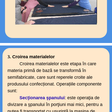
3.
Croirea materialelor
Croirea materialelor este etapa în care
materia primă de bază se transformă în
semifabricate, care sunt reperele croite ale
produsului confecționat.
Operațiile componente
sunt:
Secţionarea şpanului
: este operaţia de
divizare a şpanului în porţiuni mai mici, pentru a
putea fi transportat cu uşurinţă la maşina de