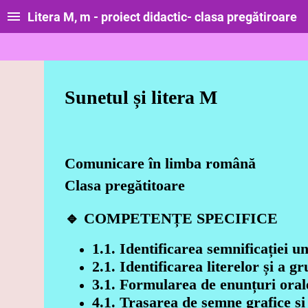
Litera M, m - proiect didactic- clasa pregătiroare
Sunetul și litera M
Comunicare în limba română
Clasa pregătitoare
🔹
COMPETENȚE SPECIFICE
1.1. Identificarea semnificației u
2.1. Identificarea literelor și a g
3.1. Formularea de enunțuri orale
4.1. Trasarea de semne grafice și 