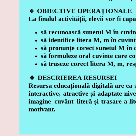
🔹
OBIECTIVE OPERAȚIONALE
La finalul activității, elevii vor fi capa
să recunoască sunetul M în cuvin
să identifice litera M, m în cuvint
să pronunțe corect sunetul M în 
să formuleze oral cuvinte care c
să traseze corect litera M, m, re
🔹
DESCRIEREA RESURSEI
Resursa educațională digitală are ca s
interactive, atractive și adaptate niv
imagine–cuvânt–literă și trasare a lit
motivant.