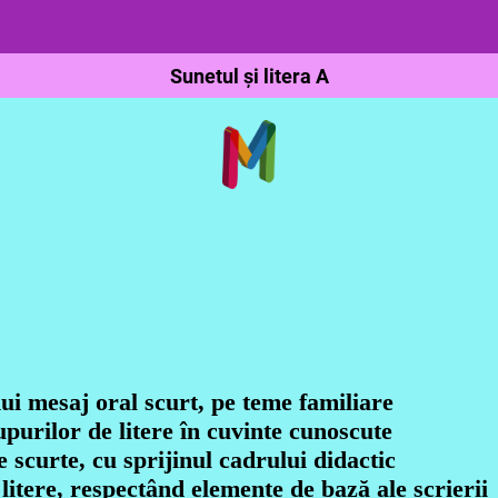
Sunetul și litera A
nui mesaj oral scurt, pe teme familiare
rupurilor de litere în cuvinte cunoscute
 scurte, cu sprijinul cadrului didactic
litere, respectând elemente de bază ale scrierii