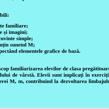
bili:
te familiare;
e și imagini;
cuvinte simple;
onțin sunetul M;
spectând elementele grafice de bază.
cop familiarizarea elevilor de clasa pregătitoare 
elului de vârstă. Elevii sunt implicați în exerciț
erei M, m, contribuind la dezvoltarea limbajului