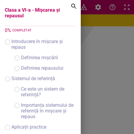
Clasa a VI-a - Mișcarea și repausul
Clasa a VI-a - Mișcarea și
repausul
0
%
COMPLETAT
Introducere în mișcare și
repaus
Definirea mișcării
Definirea repausului
Sistemul de referință
Ce este un sistem de
referință?
Importanța sistemului de
referință în mișcare și
repaus
Aplicații practice