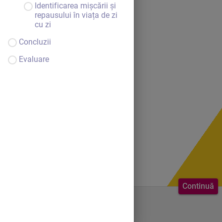
Identificarea mișcării și
repausului în viața de zi
cu zi
Concluzii
Evaluare
Continuă
Bine ai venit.