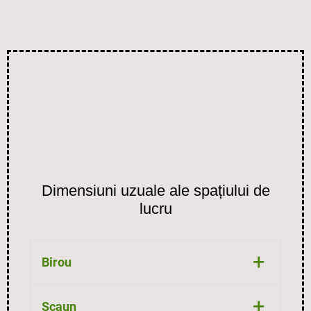
Dimensiuni uzuale ale spațiului de
lucru
+
Birou
+
înălțime de 72-75 cm și ajustabil
Scaun