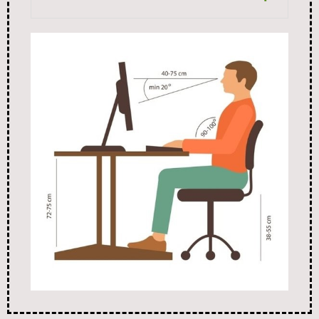
înălțime 38-55 cm și ajustabil