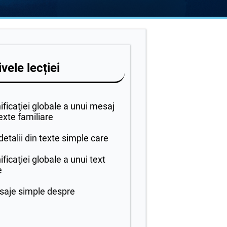
vele lecției
ficaţiei globale a unui mesaj
texte familiare
etalii din texte simple care
icaţiei globale a unui text
e
aje simple despre