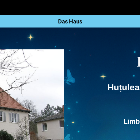
Das Haus
Huțulea
Limb