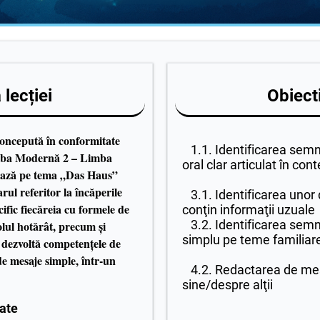
lecției
Obiecti
concepută în conformitate
1.1. Identificarea semni
mba Modernă 2 – Limba
oral clar articulat în con
rează pe tema „Das Haus”
arul referitor la încăperile
3.1. Identificarea unor d
cific fiecăreia cu formele de
conţin informaţii uzuale
3.2. Identificarea semnif
colul hotărât, precum și
simplu pe teme familiar
și dezvoltă competențele de
de mesaje simple, într-un
4.2. Redactarea de mes
sine/despre alţii
ate