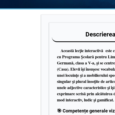
Descrierea 
Această lecție interactivă este 
cu Programa Școlară pentru Li
Germană, clasa a V-a, și se cent
(Casa). Elevii își însușesc vocabul
unei locuințe și a mobilierului spe
singular și plural însoțite de arti
unele adjective caracteristice și î
exprimare scrisă prin alcătuirea 
mod interactiv, ludic și gamificat
.
🎯
Competențe generale viz