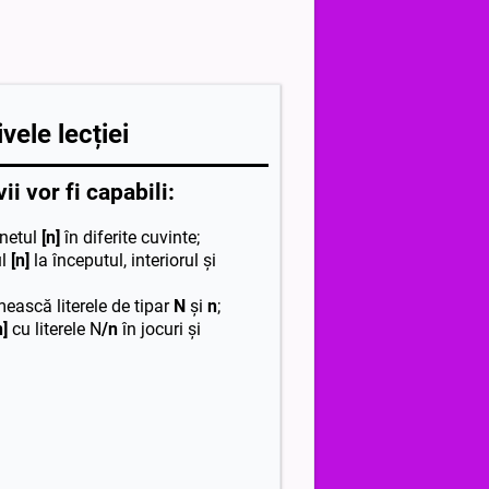
vele lecției
vii vor fi capabili:
unetul
[n]
în diferite cuvinte;
ul
[n]
la începutul, interiorul și
mească literele de tipar
N
și
n
;
n]
cu literele N
/n
în jocuri și