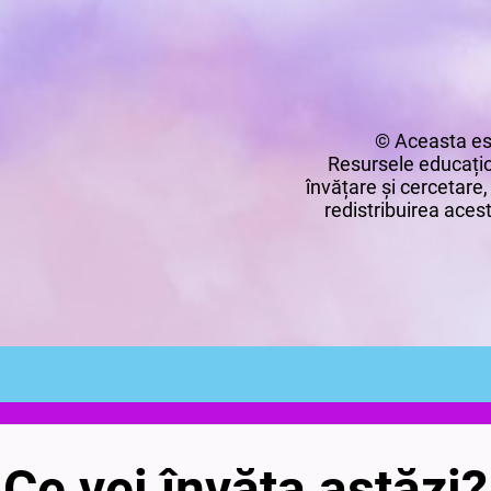
© Aceasta es
Resursele educațio
învățare și cercetare,
redistribuirea acest
Ce vei învăța astăzi?