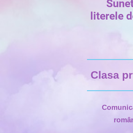
Sunet
literele d
Clasa pr
Comunica
româ