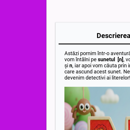
Descrierea 
Astăzi pornim într-o aventură 
vom întâlni pe
sunetul [n]
, 
și
n
, iar apoi vom căuta prin 
care ascund acest sunet. Ne
devenim detectivi ai literelor