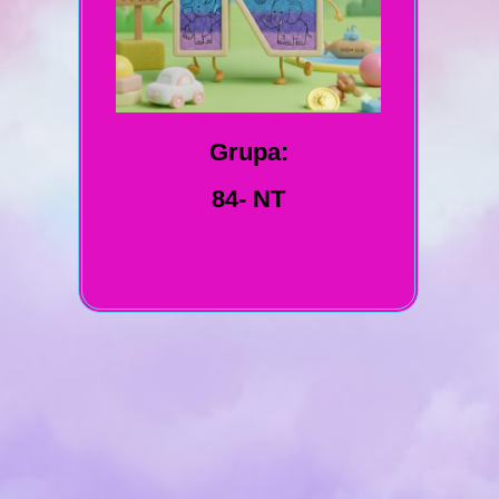
Grupa:
84- NT