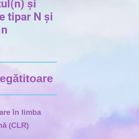
ul(n) și
e tipar N și
n
egătitoare
re în limba
nă (CLR)