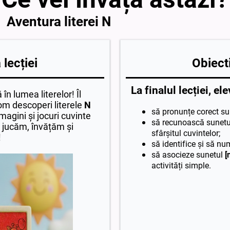
Aventura literei N
lecției
Obiecti
La finalul lecției, ele
în lumea literelor! Îl
vom descoperi literele
N
să pronunțe corect s
imagini și jocuri cuvinte
să recunoască sunet
 jucăm, învățăm și
sfârșitul cuvintelor;
!
să identifice și să nu
să asocieze sunetul
[
activități simple.