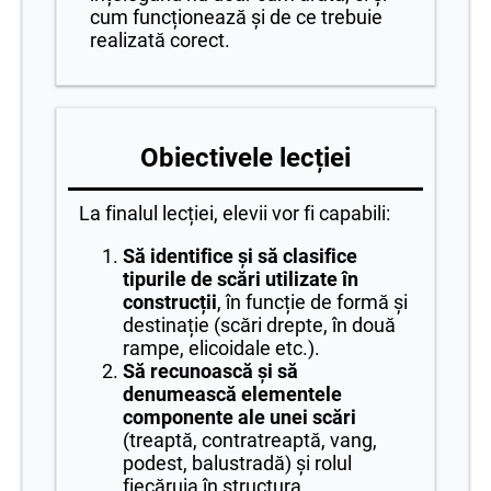
cum funcționează și de ce trebuie
realizată corect.
Obiectivele lecției
La finalul lecției, elevii vor fi capabili:
Să identifice și să clasifice
tipurile de scări utilizate în
construcții
, în funcție de formă și
destinație (scări drepte, în două
rampe, elicoidale etc.).
Să recunoască și să
denumească elementele
componente ale unei scări
(treaptă, contratreaptă, vang,
podest, balustradă) și rolul
fiecăruia în structura