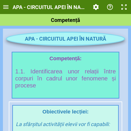
APA - CIRCUITUL APEI ÎN NATURĂ
Competență
APA - CIRCUITUL APEI ÎN NATURĂ
Competență:
1.1. Identificarea unor relații între
corpuri în cadrul unor fenomene și
procese
Obiectivele lecției:
La sfârșitul activității elevii vor fi capabili: