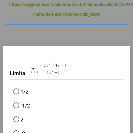
https://wayground.com/admin/quiz/5fdf736f66d58a001bf7ab94/t
limite-de-functii?source=quiz_share
Limita
1/2
-1/2
2