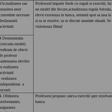
3Actualizarea sau
Profesorul imparte fisele cu reguli si exercitii, fa
insusirea unor
un model din fiecare,actualizeaza regula folosita,
cunostinte necesare
elevii exerseaza in banca, urmand apoi sa iasa la 
desfasurarii
si sa se rezolve, sa se discute anumite situatii. Se
activitatii
vizioneaza filmul
4 Demonstratia
(executia model)
realizata de obicei
de profesor
-antrenarea elevilor
in realizarea
activitatii
- realizarea
independenta a
lucrarii
4. Obtinerea
Profesorul propune cateva exercitii spre rezolvar
performantei,
banca.
asigurarea