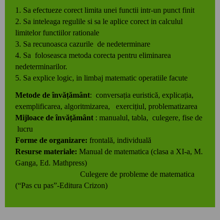
1. Sa efectueze corect limita unei functii intr-un punct finit
2. Sa inteleaga regulile si sa le aplice corect in calculul
limitelor functiilor rationale
3. Sa recunoasca cazurile de nedeterminare
4. Sa foloseasca metoda corecta pentru eliminarea
nedeterminarilor.
5. Sa explice logic, in limbaj matematic operatiile facute
Metode de ȋnvăṭămȃnt
: conversaṭia euristică, explicaṭia,
exemplificarea, algoritmizarea, exerciṭiul, problematizarea
Mijloace de ȋnvăṭămȃnt
: manualul, tabla, culegere, fise de
lucru
Forme de organizare:
frontală, individuală
Resurse materiale:
Manual de matematica (clasa a XI-a, M.
Ganga, Ed. Mathpress)
Culegere de probleme de matematica
(“Pas cu pas”-Editura Crizon)