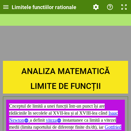
Limitele functiilor rationale
ANALIZA MATEMATICĂ
LIMITE DE FUNCȚII
Cnceptul de limită a unei funcții într-un punct își are
rădăcinile în secolele al XVII-lea și al XVIII-lea când
Isaac
Newton
a definit
viteza
instantanee ca limită a vitezei
medii (limita raportului de diferențe finite dx/dt), iar
Gottfried