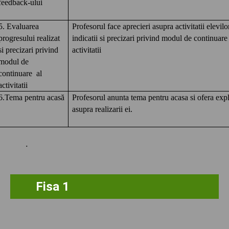
feedback-ului
5. Evaluarea
Profesorul face aprecieri asupra activitatii elevilo
progresului realizat
indicatii si precizari privind modul de continuare 
si precizari privind
activitatii
modul de
continuare al
activitatii
6.Tema pentru acasă
Profesorul anunta tema pentru acasa si ofera expl
asupra realizarii ei.
.
Fisa 1