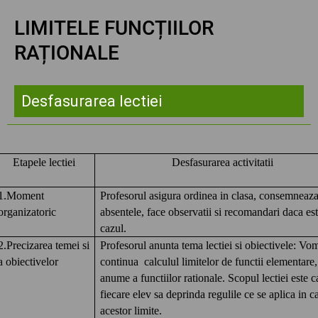
LIMITELE FUNCȚIILOR
RAȚIONALE
Desfasurarea lectiei
Etapele lectiei
Desfasurarea activitatii
1.Moment
Profesorul asigura ordinea in clasa, consemneaz
organizatoric
absentele, face observatii si recomandari daca es
cazul.
2.Precizarea temei si
Profesorul anunta tema lectiei si obiectivele: Vo
a obiectivelor
continua calculul limitelor de functii elementare,
anume a functiilor rationale. Scopul lectiei este c
fiecare elev sa deprinda regulile ce se aplica in c
acestor limite.