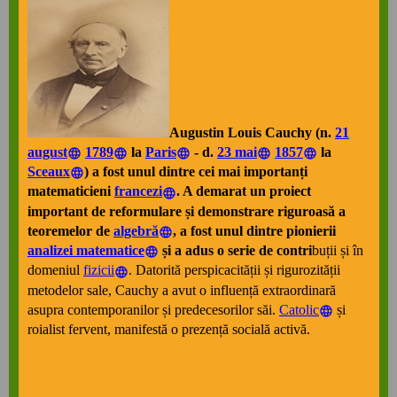
Augustin Louis Cauchy
(n.
21
august
1789
la
Paris
- d.
23 mai
1857
la
Sceaux
) a fost unul dintre cei mai importanți
matematicieni
francezi
. A demarat un proiect
important de reformulare și demonstrare riguroasă a
teoremelor de
algebră
, a fost unul dintre pionierii
analizei matematice
și a adus o serie de contri
buții și în
domeniul
fizicii
. Datorită perspicacității și rigurozității
metodelor sale, Cauchy a avut o influență extraordinară
asupra contemporanilor și predecesorilor săi.
Catolic
și
roialist fervent, manifestă o prezență socială activă.