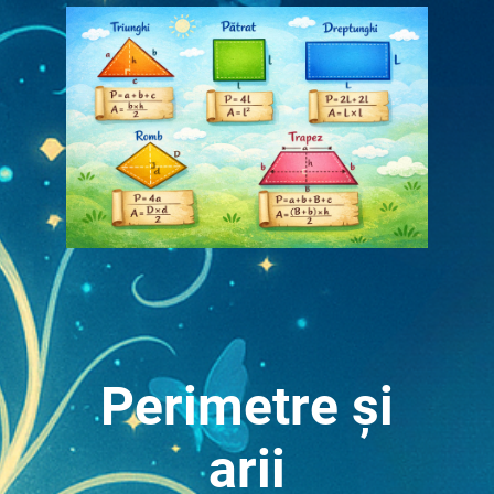
Perimetre și
arii