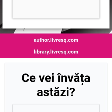
author.livresq.com
library.livresq.com
Ce vei învăța
astăzi?