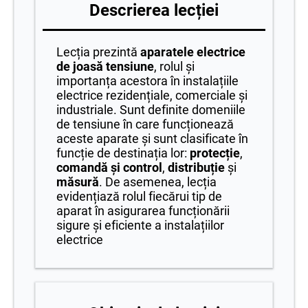
Descrierea lecției
Lecția prezintă
aparatele electrice
de joasă tensiune
, rolul și
importanța acestora în instalațiile
electrice rezidențiale, comerciale și
industriale. Sunt definite domeniile
de tensiune în care funcționează
aceste aparate și sunt clasificate în
funcție de destinația lor:
protecție
,
comandă și control
,
distribuție
și
măsură
. De asemenea, lecția
evidențiază rolul fiecărui tip de
aparat în asigurarea funcționării
sigure și eficiente a instalațiilor
electrice