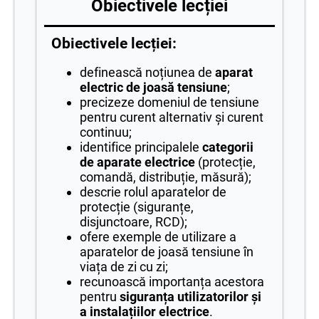
Obiectivele lecției
Obiectivele lecției:
definească noțiunea de
aparat
electric de joasă tensiune
;
precizeze domeniul de tensiune
pentru curent alternativ și curent
continuu;
identifice principalele
categorii
de aparate electrice
(protecție,
comandă, distribuție, măsură);
descrie rolul aparatelor de
protecție (siguranțe,
disjunctoare, RCD);
ofere exemple de utilizare a
aparatelor de joasă tensiune în
viața de zi cu zi;
recunoască importanța acestora
pentru
siguranța utilizatorilor și
a instalațiilor electrice
.