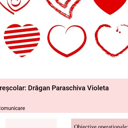
preșcolar: Drăgan Paraschiva Violeta
Comunicare
Obiective operaționale