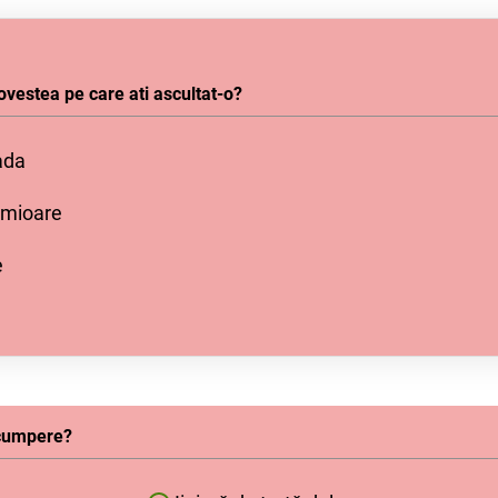
estea pe care ati ascultat-o?
ada
nimioare
e
 cumpere?