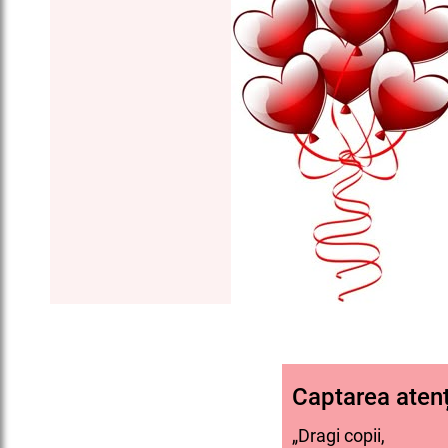
Captarea atenț
„Dragi copii,