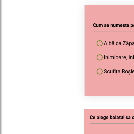
Cum se numeste pov
Albă ca Zăp
Inimioare, i
Scufița Roși
Ce alege baiatul sa