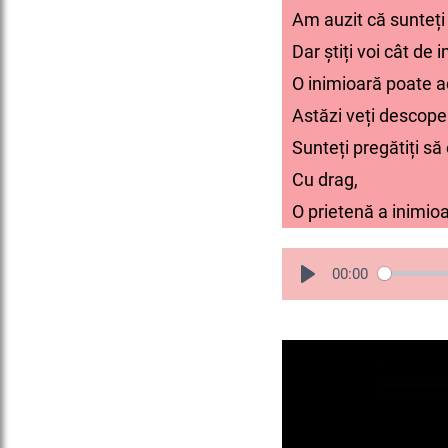
Am auzit că sunteți 
Dar știți voi cât de
O inimioară poate 
Astăzi veți descope
Sunteți pregătiți să 
Cu drag,
O prietenă a inimioa
00:00