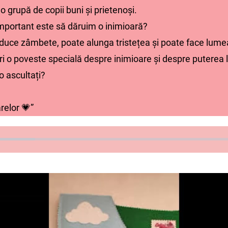
o grupă de copii buni și prietenoși.
 important este să dăruim o inimioară?
aduce zâmbete, poate alunga tristețea și poate face lum
ri o poveste specială despre inimioare și despre puterea 
o ascultați?
relor 💗”