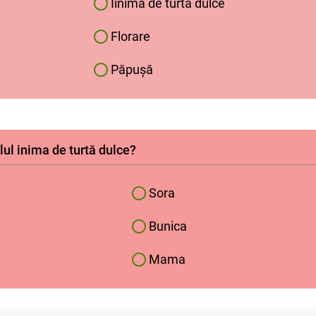
Iinimă de turtă dulce
Florare
Păpușă
elul inima de turtă dulce?
Sora
Bunica
Mama