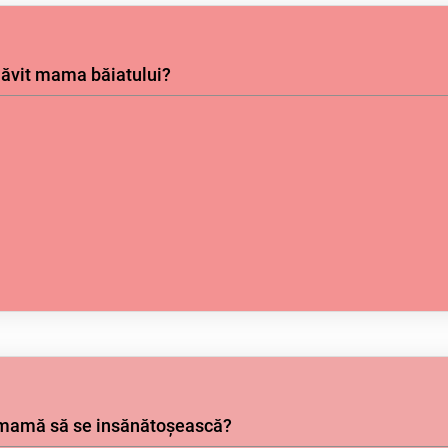
ăvit mama băiatului?
e mamă să se insănătoșească?