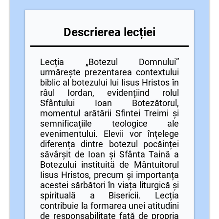
Descrierea lecției
Lecția „Botezul Domnului”
urmărește prezentarea contextului
biblic al botezului lui Iisus Hristos în
râul Iordan, evidențiind rolul
Sfântului Ioan Botezătorul,
momentul arătării Sfintei Treimi și
semnificațiile teologice ale
evenimentului. Elevii vor înțelege
diferența dintre botezul pocăinței
săvârșit de Ioan și Sfânta Taină a
Botezului instituită de Mântuitorul
Iisus Hristos, precum și importanța
acestei sărbători în viața liturgică și
spirituală a Bisericii. Lecția
contribuie la formarea unei atitudini
de responsabilitate față de propria