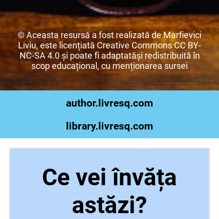
© Aceasta resursă a fost realizată de Marfievici
Liviu, este licențiată Creative Commons CC BY-
NC-SA 4.0 și poate fi adaptatăși redistribuită în
scop educațional, cu menționarea sursei
author.livresq.com
library.livresq.com
Ce vei învăța
astăzi?