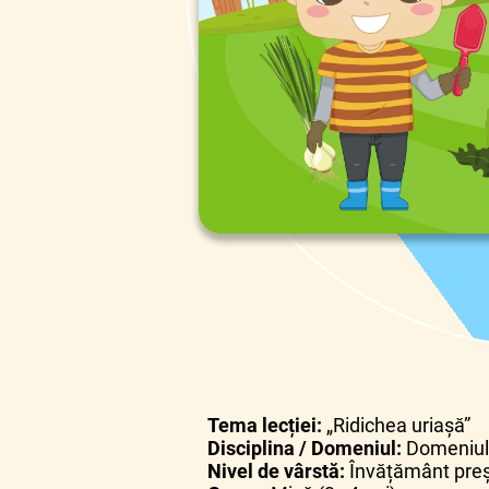
Tema lecției:
„Ridichea uriașă”
Disciplina / Domeniul:
Domeniul 
Nivel de vârstă:
Învățământ preș