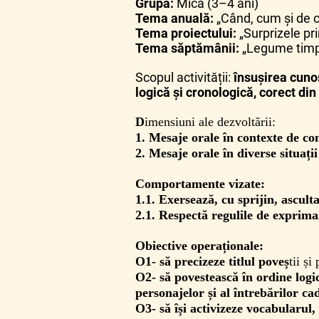
Grupa:
Mică (3–4 ani)
Tema anuală:
„Când, cum și de c
Tema proiectului:
„Surprizele pr
Tema săptămânii:
„Legume timpu
Scopul activității:
însușirea cunoș
logică și cronologică, corect di
D
imensiuni ale dezvoltării:
1. Mesaje orale în contexte de c
2. Mesaje orale în diverse situați
Comportamente vizate:
1.1. Exersează, cu sprijin, ascult
2.1. Respectă regulile de exprima
Obiective operaționale:
O1- să precizeze titlul poveș
tii și
O2- să povestească în ordine logic
personajelor și al întrebărilor ca
O3- să își activizeze vocabularul, 