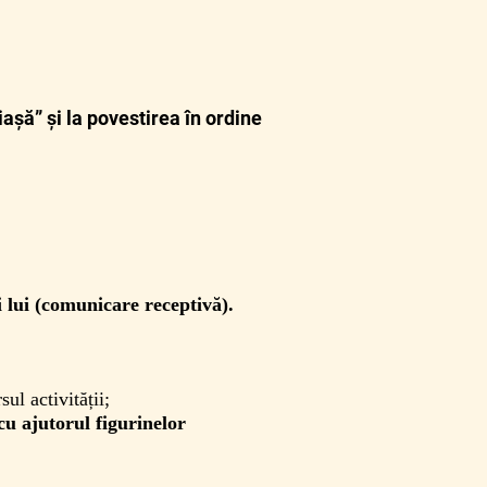
așă” și la povestirea în ordine
i lui (comunicare receptivă).
ul activității;
cu ajutorul figurinelor