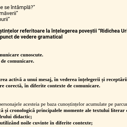
e se întâmplă?”
imăverii”
rii”
tințelor referitoare la înțelegerea poveștii “Ridichea Uri
n punct de vedere gramatical
omunicare cunoscute.
i de comunicare.
area activă a unui mesaj, în vederea înțelegerii și receptări
re corectă, în diferite contexte de comunicare.
 personajele acesteia pe baza cunoștințelor acumulate pe parcurs
ă și cronologică principalele momente ale textului literar 
drului didactic;
utilizând noile cuvinte în diferite contexte;