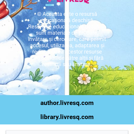
© Aceasta este o resursă
educațională deschisă.
Resursele educaționale deschise
sunt materiale de predare,
învățare și cercetare, care permit
accesul, utilizarea, adaptarea și
redistribuirea acestor resurse
fără costuri de către alții și fără
restricții sau limitare.
author.livresq.com
library.livresq.com