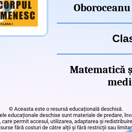
Oboroceanu
Clas
Matematică ș
medi
© Aceasta este o resursă educațională deschisă.
le educaționale deschise sunt materiale de predare, învă
 care permit accesul, utilizarea, adaptarea și redistribui
surse fără costuri de către alții și fără restricții sau limita