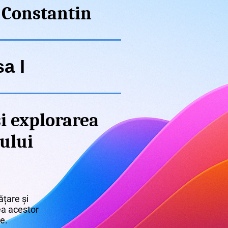
 Constantin
a I
i explorarea
ului
țare și
rea acestor
re.