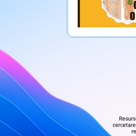
Resurse
cercetare,
re