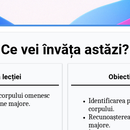
Ce vei învăța astăzi?
lecției
Obiecti
e corpului omenesc
Identificarea p
rne majore.
corpului.
Recunoașterea
majore.