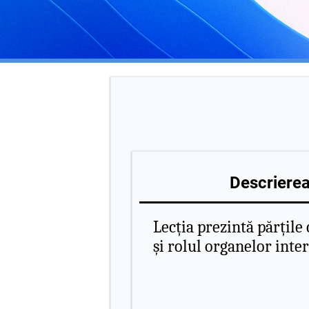
Descrierea 
Lecția prezintă părțil
și rolul organelor inte