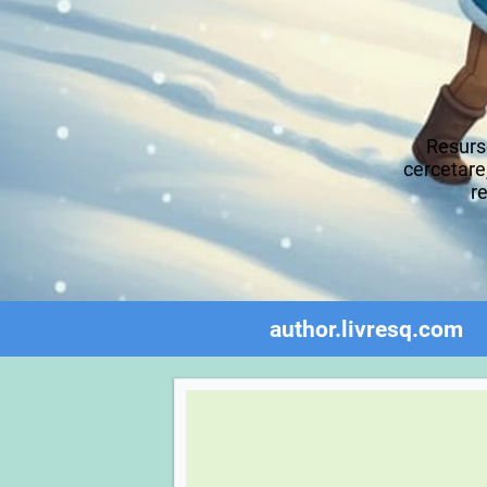
Resurse
cercetare,
re
author.livresq.com