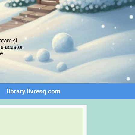
țare și
rea acestor
re.
library.livresq.com