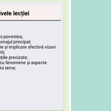
vele lecției
es povestea;
najul principal;
e și implicare afectivă vizavi
ii;
iile precizate;
e cu fenomene și aspecte
ui iarna;