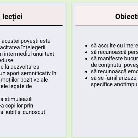
lecției
Obiecti
cestei povești este
să asculte cu inter
citatea înțelegerii
să recunoască perso
n intermediul unui text
să manifeste bucuri
eduse.
de conținutul poveșt
e la dezvoltarea
să recunoască emoț
 un aport semnificativ în
să se familiarizez
moțiilor pozitive ale
specifice anotimpul
tele legate de
ea stimulează
a copiilor prin
j iubit și cunoscut