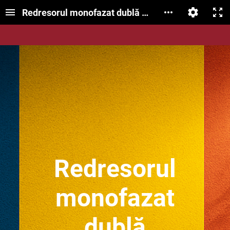
Redresorul monofazat dublă alternanță în punte
Redresorul
monofazat
dublă