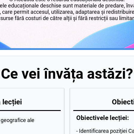
le educaționale deschise sunt materiale de predare, învă
 care permit accesul, utilizarea, adaptarea și redistribui
surse fără costuri de către alții și fără restricții sau limita
Ce vei învăța astăzi?
lecției
Obiecti
Obiectivele lecției:
 geografice ale
- Identificarea poziției C