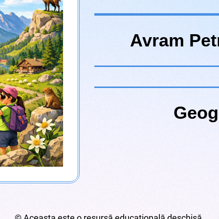
Avram Pet
Geog
© Aceasta este o resursă educațională deschisă.