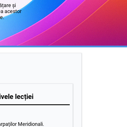
țare și
rea acestor
re.
vele lecției
arpaților Meridionali.