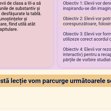
evii de clasa a III-a să
Obiectiv 1: Elevii vor de
unile de substantiv și
inspirandu-se din imagi
ve desfășurate la tablă.
Obiectiv 2: Elevii vor pot
noștințelor și
corespunzătoare, folosind
re, fiind utilă atât
apitulare.
Obiectiv 3: Elevii vor fo
utilizeze corect acordul d
Obiectiv 4: Elevii vor rezo
interactiv) pentru a reca
părțile de vorbire studiat
stă lecție vom parcurge următoarele s