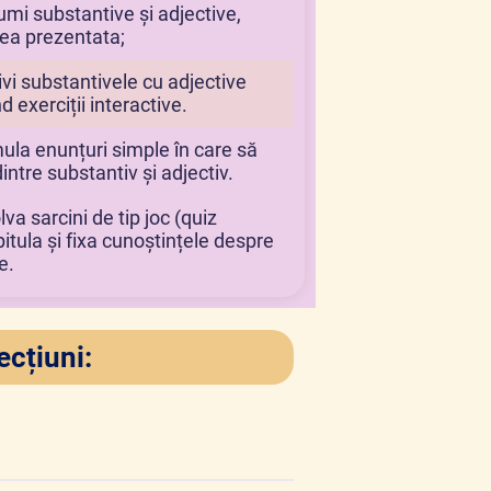
numi substantive și adjective,
nea prezentata;
rivi substantivele cu adjective
 exerciții interactive.
rmula enunțuri simple în care să
intre substantiv și adjectiv.
lva sarcini de tip joc (quiz
pitula și fixa cunoștințele despre
e.
ecțiuni: