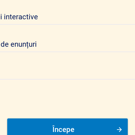
i interactive
 de enunțuri
Începe