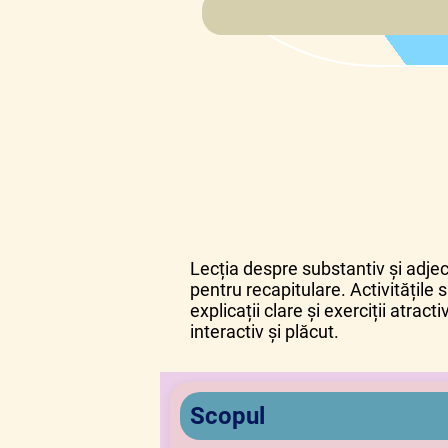
Lecția despre substantiv și adjecti
pentru recapitulare. Activitățile 
explicații clare și exerciții atra
interactiv și plăcut.
Scopul