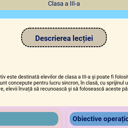
Clas
a a III-a
Descrierea l
ecției
v este destinată elevilor de clasa a III-a și poate fi folos
sunt concepute pentru lucru sincron, în clasă, cu sprijinul u
ctive, elevii învață să recunoască și să folosească aceste pă
Obiective operați