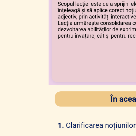
Scopul lecției este de a sprijini el
înțeleagă și să aplice corect noți
adjectiv, prin activități interacti
Lecția urmărește consolidarea cu
dezvoltarea abilităților de exprima
pentru învățare, cât și pentru rec
În acea
1.
Clarificarea noțiunilor