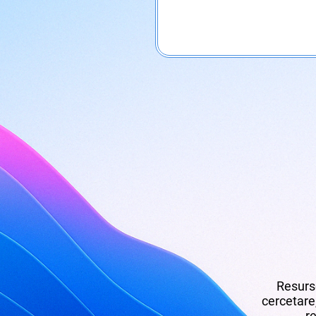
Resurse
cercetare,
re