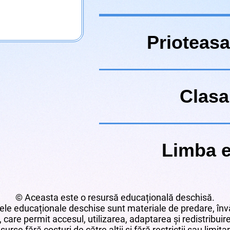
Prioteasa
Clasa
Limba 
© Aceasta este o resursă educațională deschisă.
le educaționale deschise sunt materiale de predare, învă
 care permit accesul, utilizarea, adaptarea și redistribui
surse fără costuri de către alții și fără restricții sau limita