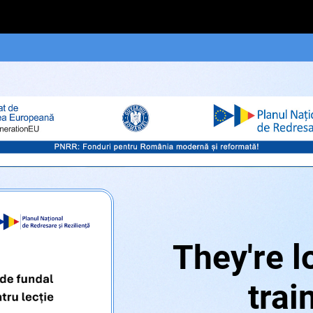
They're l
trai