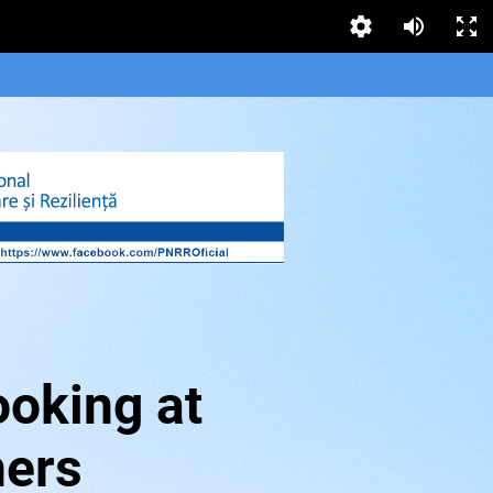
ooking at
ners