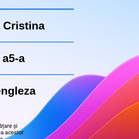
 Cristina
a5-a
engleza
țare și
rea acestor
re.