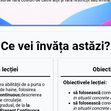
Ce vei învăța astăzi?
lecției
Obiecti
Obiectivele lecției:
 abilității de a purta o
de haine, folosirea
să folosească
core
ontinuous
;descrierea
in situatii concrete
 circulație.
să folosească
core
gradual, de la
la
in situatii concrete
i Present Continuous
,