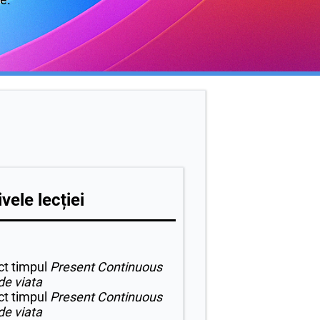
vele lecției
ct timpul
Present Continuous
 de viata
ct timpul
Present Continuous
 de viata