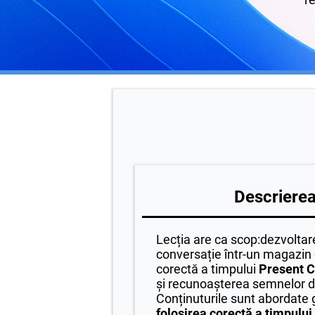
Descrierea 
Lecția are ca scop:dezvoltarea
conversație într-un magazin 
corectă a timpului
Present C
și recunoașterea semnelor de
Conținuturile sunt abordate 
folosirea corectă a timpulu